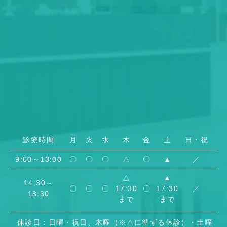
診療時間
月
火
水
木
金
土
日・祝
9:00～13:00
〇
〇
〇
△
〇
▲
／
△
▲
14:30～
〇
〇
〇
17:30
〇
17:30
／
18:30
まで
まで
休診日：日曜・祝日、木曜（※△に準ずる休診）・土曜