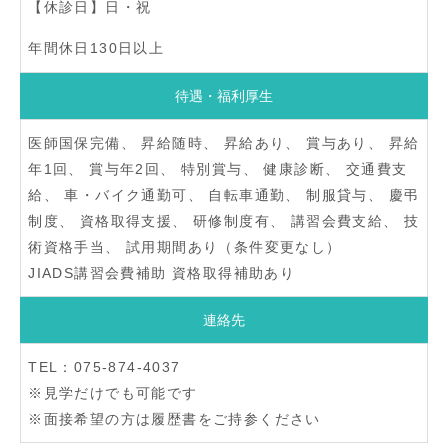
【休診日】日・祝
年間休日130日以上
待遇・福利厚生
医師国保完備、 昇給随時、 昇給あり、 賞与あり、 昇給
年1回、 賞与年2回、 特別賞与、 健康診断、 交通費支
給、 車・バイク通勤可、 自転車通勤、 制服貸与、 慶弔
制度、 資格取得支援、 研修制度有、 講習会費支給、 技
術資格手当、 試用期間あり（条件変更なし）
JIADS講習会費補助 資格取得補助あり
連絡先
TEL：075-874-4037
※見学だけでも可能です
※面接希望の方は履歴書をご持参ください