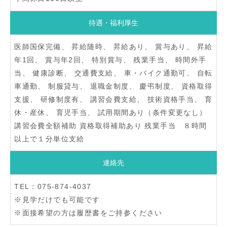
待遇・福利厚生
医師国保完備、 昇給随時、 昇給あり、 賞与あり、 昇給
年1回、 賞与年2回、 特別賞与、 残業手当、 時間外手
当、 健康診断、 交通費支給、 車・バイク通勤可、 自転
車通勤、 制服貸与、 退職金制度、 慶弔制度、 資格取得
支援、 研修制度有、 講習会費支給、 技術資格手当、 育
休・産休、 育児手当、 試用期間あり（条件変更なし）
講習会費全額補助 資格取得補助あり 残業手当 ８時間
以上で１分単位支給
連絡先
TEL：075-874-4037
※見学だけでも可能です
※面接希望の方は履歴書をご持参ください