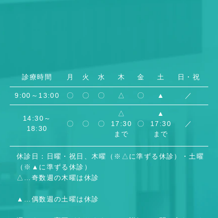
診療時間
月
火
水
木
金
土
日・祝
9:00～13:00
〇
〇
〇
△
〇
▲
／
△
▲
14:30～
〇
〇
〇
17:30
〇
17:30
／
18:30
まで
まで
休診日：日曜・祝日、木曜（※△に準ずる休診）・土曜
（※▲に準ずる休診）
△
…
奇数週の木曜は休診
▲
…
偶数週の土曜は休診