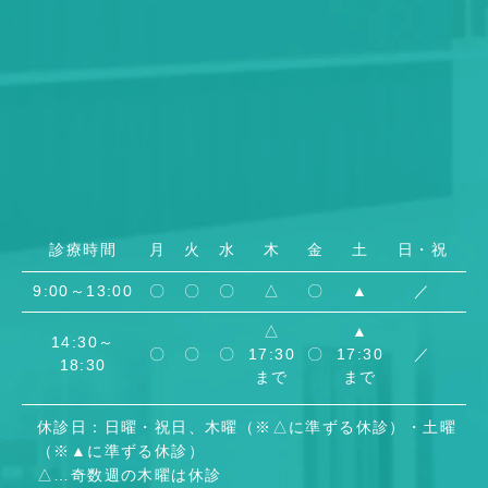
診療時間
月
火
水
木
金
土
日・祝
9:00～13:00
〇
〇
〇
△
〇
▲
／
△
▲
14:30～
〇
〇
〇
17:30
〇
17:30
／
18:30
まで
まで
休診日：日曜・祝日、木曜（※△に準ずる休診）・土曜
（※▲に準ずる休診）
△
…
奇数週の木曜は休診